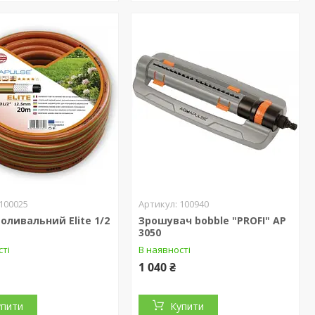
100025
100940
оливальний Elite 1/2
Зрошувач bobble "PROFI" AP
3050
сті
В наявності
1 040 ₴
упити
Купити