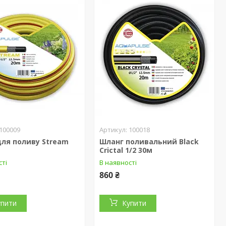
100009
100018
ля поливу Stream
Шланг поливальний Black
Crictal 1/2 30м
сті
В наявності
860 ₴
упити
Купити