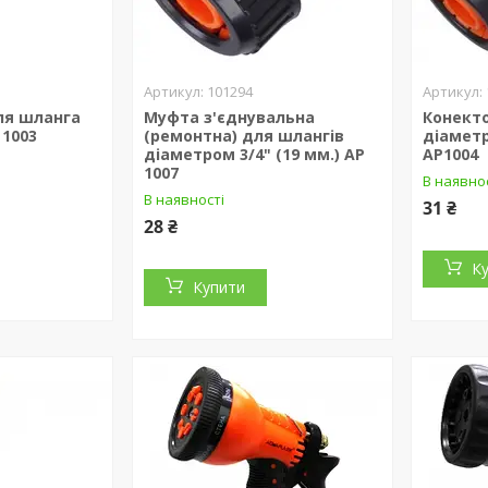
101294
ля шланга
Муфта з'єднувальна
Конекто
 1003
(ремонтна) для шлангів
діаметр
діаметром 3/4" (19 мм.) AP
AP1004
1007
В наявно
В наявності
31 ₴
28 ₴
К
Купити