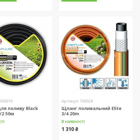
100019
100028
ля поливу Black
Щланг поливальний Elite
1/2 50м
3/4 20m
сті
В наявності
1 310 ₴