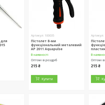
100035
 для
Пістолет 8-ми
Пістоле
015
функціональний металевий
функці
АР 2011 Aquapulse
пласти
В наявності
В наявно
Оптом і в роздріб
Оптом і в
215 ₴
215 ₴
Купити
К