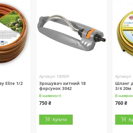
100939
 Elite 1/2
Зрошувач хитний 18
Шланг д
форсунок 3042
3/4 20м
В наявності
В наявно
750 ₴
760 ₴
Купити
К