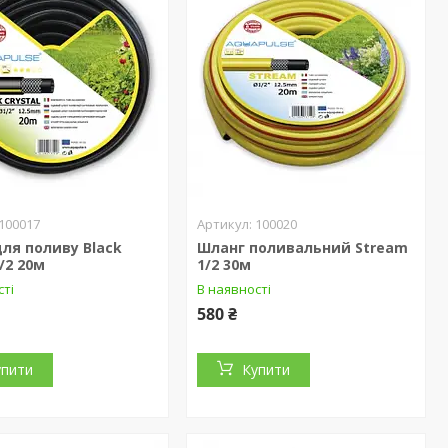
100017
100020
ля поливу Black
Шланг поливальний Stream
1/2 20м
1/2 30м
сті
В наявності
580 ₴
упити
Купити