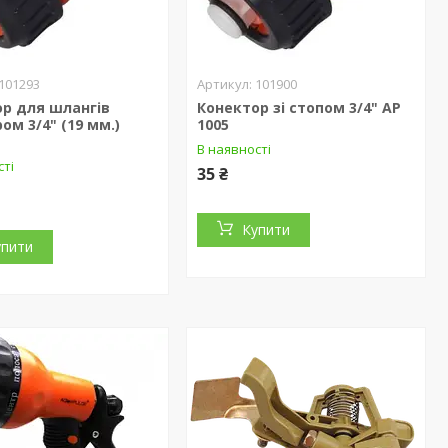
101293
101900
р для шлангів
Конектор зі стопом 3/4" AP
ом 3/4" (19 мм.)
1005
В наявності
сті
35 ₴
Купити
упити