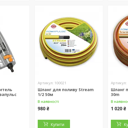
100021
итель
Шланг для поливу Stream
Шланг п
вапульс
1/2 50м
30m
В наявності
В наявно
980 ₴
1 020 ₴
Купити
К