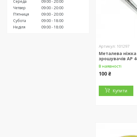
Середа
09:00
20:00
Четвер
09:00
20:00
Пʼятниця
09:00
20:00
Субота
09:00
18:00
Неділя
09:00
18:00
101297
Металева ніжка
зрошувачів AP 4
В наявності
100 ₴
Купити