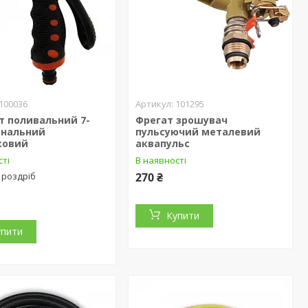
100036
101295
т поливальний 7-
Фрегат зрошувач
ональний
пульсуючий металевий
ковий
аквапульс
сті
В наявності
 роздріб
270 ₴
Купити
упити