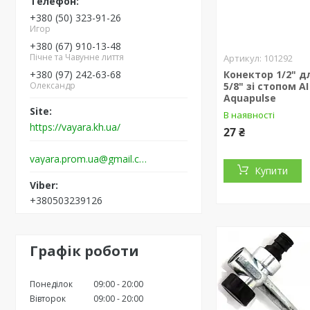
+380 (50) 323-91-26
Игор
+380 (67) 910-13-48
Пічне та Чавунне лиття
101292
+380 (97) 242-63-68
Конектор 1/2" д
Олександр
5/8" зі стопом АI
Aquapulse
В наявності
https://vayara.kh.ua/
27 ₴
vayara.prom.ua@gmail.com
Купити
+380503239126
Графік роботи
Понеділок
09:00
20:00
Вівторок
09:00
20:00