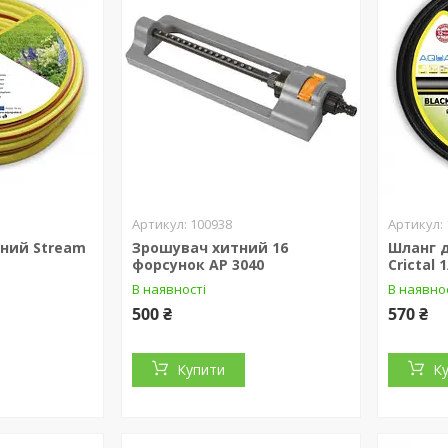
100938
ний Stream
Зрошувач хитний 16
Шланг д
форсунок AP 3040
Crictal 
В наявності
В наявно
500 ₴
570 ₴
Купити
К