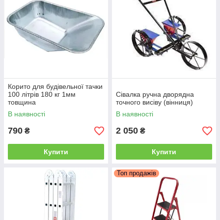
Корито для будівельної тачки
100 літрів 180 кг 1мм
Сівалка ручна дворядна
товщина
точного висіву (вінниця)
В наявності
В наявності
790
2 050
₴
₴
Купити
Купити
Топ продажів