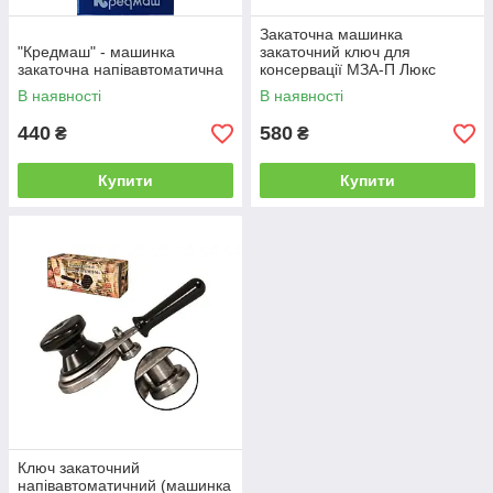
Закаточна машинка
"Кредмаш" - машинка
закаточний ключ для
закаточна напівавтоматична
консервації МЗА-П Люкс
автомат з підшипником
В наявності
В наявності
"Продмаш" Черкаси
440
580
₴
₴
Купити
Купити
Ключ закаточний
напівавтоматичний (машинка