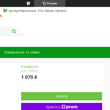
Кошик
вулиця Каринської, 31А, Харків, Україна
Повернення та обмін
В наявності
Код:
100023
1 070 ₴
Купити
Купити з