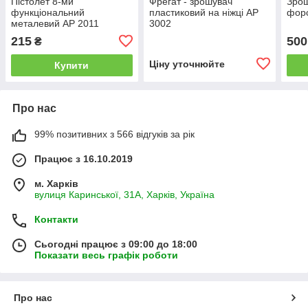
Пістолет 8-ми
Фрегат - зрошувач
Зрош
функціональний
пластиковий на ніжці AP
форс
металевий АР 2011
3002
Aquapulse
215
500
₴
Ціну уточнюйте
Купити
Про нас
99% позитивних з 566 відгуків за рік
Працює з 16.10.2019
м. Харків
вулиця Каринської, 31А, Харків, Україна
Контакти
Сьогодні працює з 09:00 до 18:00
Показати весь графік роботи
Про нас