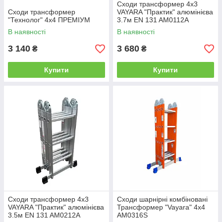
Сходи трансформер 4х3
Сходи трансформер
VAYARA "Практик" алюмінієва
"Технолог" 4x4 ПРЕМІУМ
3.7м EN 131 AM0112A
В наявності
В наявності
3 140
3 680
₴
₴
Купити
Купити
Сходи трансформер 4х3
Сходи шарнірні комбіновані
VAYARA "Практик" алюмінієва
Трансформер "Vayara" 4х4
3.5м EN 131 AM0212A
AM0316S