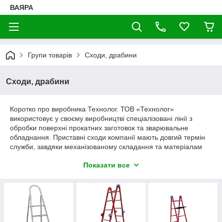
ВАЯРА
Групи товарів
Сходи, драбини
Сходи, драбини
Коротко про виробника Технолог. ТОВ «Технолог»
використовує у своєму виробництві спеціалізовані лінії з
обробки поверхні прокатних заготовок та зварювальне
обладнання. Приставні сходи компанії мають довгий термін
служби, завдяки механізованому складання та матеріалам
високої якості. Продукцію підприємства можна
Показати все
використовувати навіть у умовах виробництва, має підвищену
агресивність робочого середовища.
Основні характеристики:
Сходи Технолог має високі технічні характеристики. Надійне
зварювання сходів гарантує їхню роботу тривалий час, а
наявність спеціальних упорів на кінцях стійок запобігає