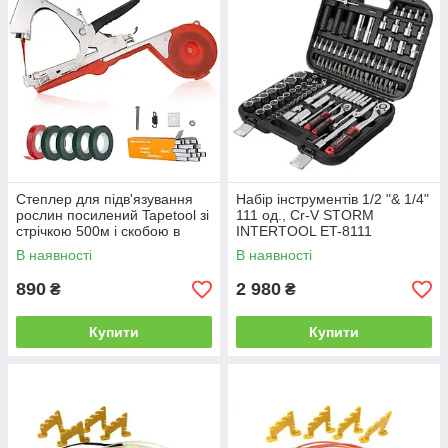
Степлер для підв'язування
Набір інструментів 1/2 "& 1/4"
рослин посилений Tapetool зі
111 од., Cr-V STORM
стрічкою 500м і скобою в
INTERTOOL ET-8111
комплекті
В наявності
В наявності
890
2 980
₴
₴
Купити
Купити