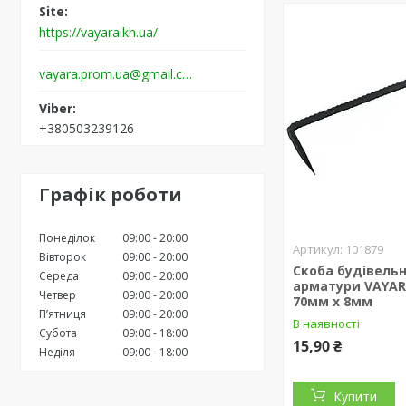
https://vayara.kh.ua/
vayara.prom.ua@gmail.com
+380503239126
Графік роботи
Понеділок
09:00
20:00
101879
Вівторок
09:00
20:00
Скоба будівельн
Середа
09:00
20:00
арматури VAYAR
Четвер
09:00
20:00
70мм х 8мм
Пʼятниця
09:00
20:00
В наявності
Субота
09:00
18:00
15,90 ₴
Неділя
09:00
18:00
Купити