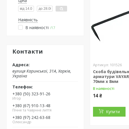
Ціна
Наявність
В наявності
17
Контакти
101526
вулиця Каринської, 31А, Харків,
Скоба будівельн
Україна
арматури VAYAR
70мм х 8мм
В наявності
+380 (50) 323-91-26
14 ₴
Игор
+380 (67) 910-13-48
Пічне та Чавунне лиття
Купити
+380 (97) 242-63-68
Олександр