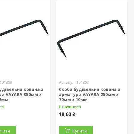
101869
101862
удівельна кована з
Скоба будівельна кована з
ри VAYARA 350мм х
арматури VAYARA 250мм х
 8мм
70мм х 10мм
сті
В наявності
18,60 ₴
упити
Купити