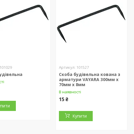
101029
101527
удівельна
Скоба будівельна кована з
арматури VAYARA 300мм х
сті
70мм х 8мм
В наявності
15 ₴
упити
Купити