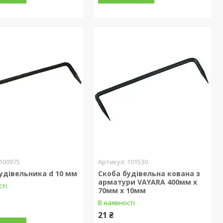
100975
101530
удівельника d 10 мм
Скоба будівельна кована з
арматури VAYARA 400мм х
сті
70мм х 10мм
В наявності
21 ₴