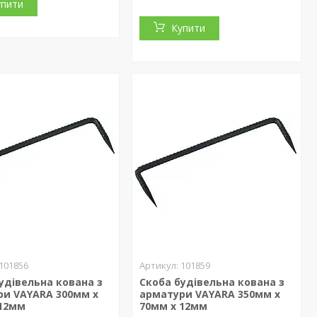
упити
Купити
101856
101859
удівельна кована з
Скоба будівельна кована з
ри VAYARA 300мм х
арматури VAYARA 350мм х
 12мм
70мм х 12мм