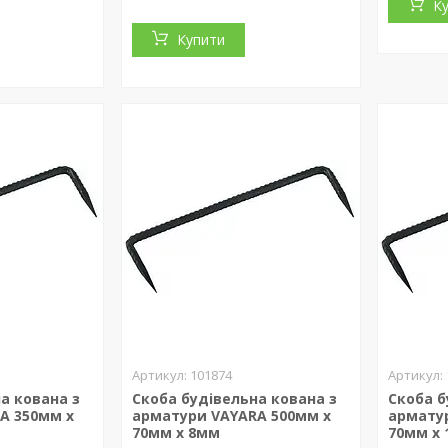
К
Купити
101874
а кована з
Скоба будівельна кована з
Скоба б
A 350мм х
арматури VAYARA 500мм х
армату
70мм х 8мм
70мм х