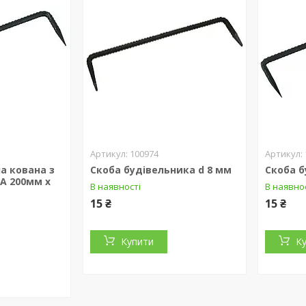
100974
а кована з
Скоба будівельника d 8 мм
Скоба б
A 200мм х
В наявності
В наявно
15 ₴
15 ₴
Купити
К