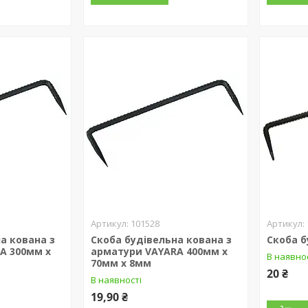
101528
а кована з
Скоба будівельна кована з
Скоба б
A 300мм х
арматури VAYARA 400мм х
В наявно
70мм х 8мм
20 ₴
В наявності
19,90 ₴