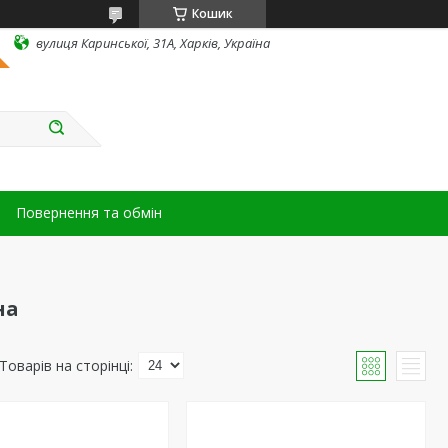
Кошик
вулиця Каринської, 31А, Харків, Україна
Повернення та обмін
на