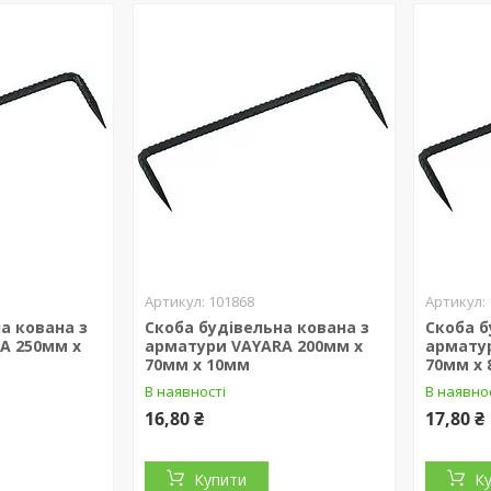
101868
а кована з
Скоба будівельна кована з
Скоба б
A 250мм х
арматури VAYARA 200мм х
армату
70мм х 10мм
70мм х
В наявності
В наявно
16,80 ₴
17,80 ₴
Купити
К