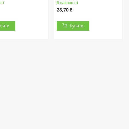
сті
В наявності
28,70 ₴
упити
Купити