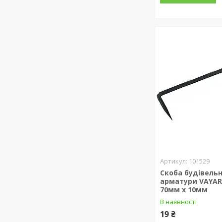
101529
Скоба будівельн
арматури VAYAR
70мм х 10мм
В наявності
19 ₴