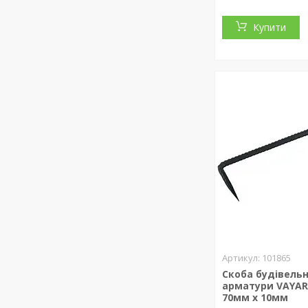
Купити
101865
Скоба будівельн
арматури VAYAR
70мм х 10мм