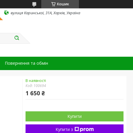
Кошик
вулиця Каринської, 31А, Харків, Україна
Повернення та обмін
В наявності
Код:
100694
1 650 ₴
Купити
Купити з