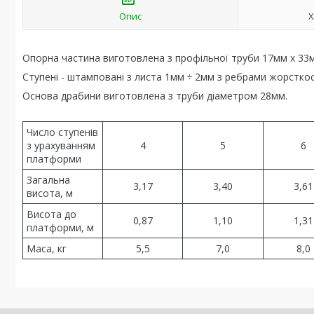
Опис
Х
Опорна частина виготовлена з профільної труби 17мм х 33
Ступені - штамповані з листа 1мм ÷ 2мм з ребрами жорсткос
Основа драбини виготовлена з труби діаметром 28мм.
Число ступенів
з урахуванням
4
5
6
платформи
Загальна
3,17
3,40
3,61
висота, м
Висота до
0,87
1,10
1,31
платформи, м
Маса, кг
5,5
7,0
8,0