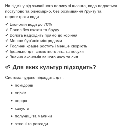
На відміну від звичайного поливу зі шланга, вода подається
поступово та рівномірно, без розмивання ґрунту та
перевитрати води.
✔ Економія води до 70%
✔ Полив без калюж та бруду
✔ Волога надходить прямо до коріння
✔ Менше бур’янів між рядами
✔ Рослини краще ростуть і менше хворіють
✔ Ідеально для спекотного літа та посухи
✔ Значна економія вашого часу та сил
🌱 Для яких культур підходить?
Система чудово підходить для:
помідорів
огірків
перцю
капусти
полуниці та малини
зелені та розсади