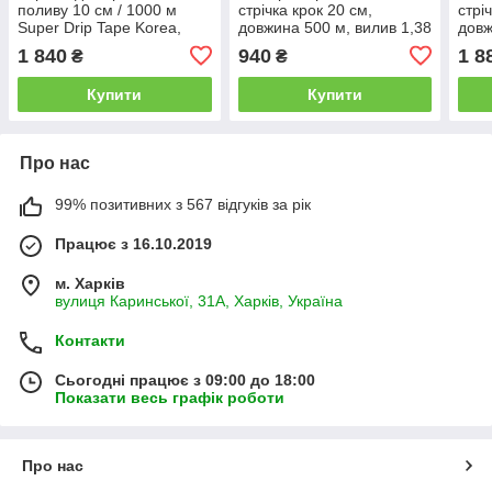
поливу 10 см / 1000 м
стрічка крок 20 см,
стрі
Super Drip Tape Korea,
довжина 500 м, вилив 1,38
довж
емітерна 1,4 л/год, 8 міл
л/год.
1,38
1 840
940
1 8
₴
₴
Купити
Купити
Про нас
99% позитивних з 567 відгуків за рік
Працює з 16.10.2019
м. Харків
вулиця Каринської, 31А, Харків, Україна
Контакти
Сьогодні працює з 09:00 до 18:00
Показати весь графік роботи
Про нас