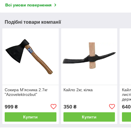
Всі умови повернення
Подібні товари компанії
Сокира М'ясника 2.7кг
Кайло 2кг, кілка
Кайл
"Azovelektrozbut"
лист
дер
999
350
640
₴
₴
Купити
Купити