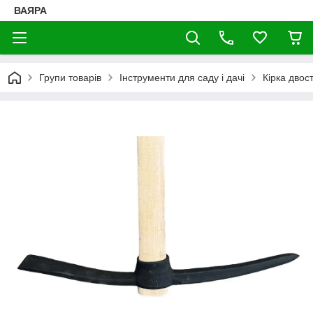
ВАЯРА
Групи товарів
Інструменти для саду і дачі
Кірка двос