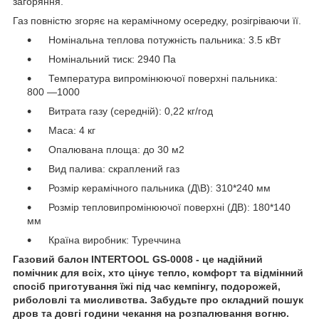
загоряння.
Газ повністю згоряє на керамічному осередку, розігріваючи її.
Номінальна теплова потужність пальника: 3.5 кВт
Номінальний тиск: 2940 Па
Температура випромінюючої поверхні пальника:
800 ―1000
Витрата газу (середній): 0,22 кг/год
Маса: 4 кг
Опалювана площа: до 30 м2
Вид палива: скраплений газ
Розмір керамічного пальника (Д\В): 310*240 мм
Розмір тепловипромінюючої поверхні (ДВ): 180*140
мм
Країна виробник: Туреччина
Газовий балон INTERTOOL GS-0008 - це надійний
помічник для всіх, хто цінує тепло, комфорт та відмінний
спосіб приготування їжі під час кемпінгу, подорожей,
риболовлі та мисливства. Забудьте про складний пошук
дров та довгі години чекання на розпалювання вогню.