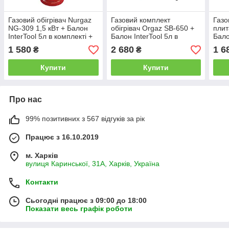
Газовий обігрівач Nurgaz
Газовий комплект
Газ
NG-309 1,5 кВт + Балон
обігрівач Orgaz SB-650 +
плит
InterTool 5л в комплекті +
Балон InterTool 5л в
Бало
пальник на балон в
комплекті + редуктор зі
реду
1 580
2 680
1 6
₴
₴
подарунок
шлангом + пальник на
паль
балон у подарунок
пода
Купити
Купити
Про нас
99% позитивних з 567 відгуків за рік
Працює з 16.10.2019
м. Харків
вулиця Каринської, 31А, Харків, Україна
Контакти
Сьогодні працює з 09:00 до 18:00
Показати весь графік роботи