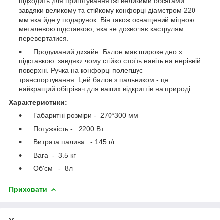
підходить для приготування їжі великими обсягами
завдяки великому та стійкому конфорці діаметром 220
мм яка йде у подарунок. Він також оснащений міцною
металевою підставкою, яка не дозволяє каструлям
перевертатися.
Продуманий дизайн: Балон має широке дно з
підставкою, завдяки чому стійко стоїть навіть на нерівній
поверхні. Ручка на конфорці полегшує
транспортування. Цей балон з пальником - це
найкращий обігрівач для ваших відкриттів на природі.
Характеристики:
Габаритні розміри - 270*300 мм
Потужність - 2200 Вт
Витрата палива - 145 г/г
Вага - 3.5 кг
Об'єм - 8л
Приховати