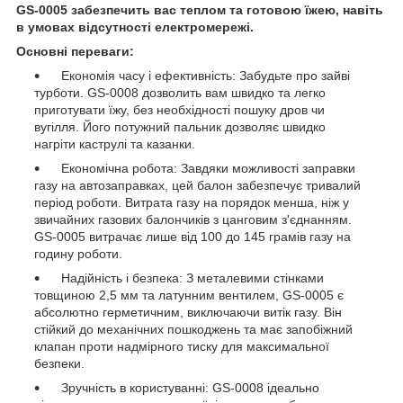
GS-0005 забезпечить вас теплом та готовою їжею, навіть
в умовах відсутності електромережі.
Основні переваги:
Економія часу і ефективність: Забудьте про зайві
турботи. GS-0008 дозволить вам швидко та легко
приготувати їжу, без необхідності пошуку дров чи
вугілля. Його потужний пальник дозволяє швидко
нагріти каструлі та казанки.
Економічна робота: Завдяки можливості заправки
газу на автозаправках, цей балон забезпечує тривалий
період роботи. Витрата газу на порядок менша, ніж у
звичайних газових балончиків з цанговим з'єднанням.
GS-0005 витрачає лише від 100 до 145 грамів газу на
годину роботи.
Надійність і безпека: З металевими стінками
товщиною 2,5 мм та латунним вентилем, GS-0005 є
абсолютно герметичним, виключаючи витік газу. Він
стійкий до механічних пошкоджень та має запобіжний
клапан проти надмірного тиску для максимальної
безпеки.
Зручність в користуванні: GS-0008 ідеально