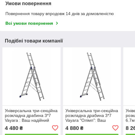
Умови повернення
Повернення товару впродовж 14 днів за домовленістю
Всі умови повернення
Подібні товари компанії
Універсальна три-секційна
Універсальна три-секційна
Унів
розкладна драбина 3*7
розкладна драбина 3*7
розк
Vayara : Ваш надійний
Vayara "Олімп": Ваш
6.7м
помічник на висоті
надійний помічник на
Ваш 
4 480
4 880
8 2
₴
₴
висоті
висо