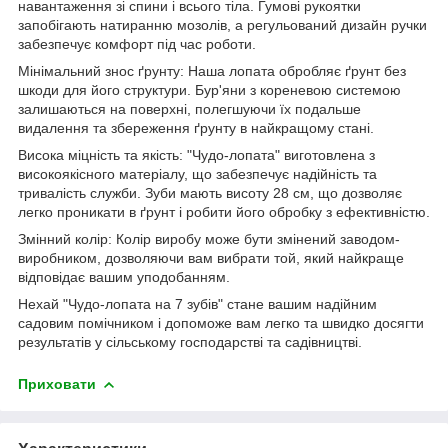
навантаження зі спини і всього тіла. Гумові рукоятки
запобігають натиранню мозолів, а регульований дизайн ручки
забезпечує комфорт під час роботи.
Мінімальний знос ґрунту: Наша лопата обробляє ґрунт без
шкоди для його структури. Бур'яни з кореневою системою
залишаються на поверхні, полегшуючи їх подальше
видалення та збереження ґрунту в найкращому стані.
Висока міцність та якість: "Чудо-лопата" виготовлена з
високоякісного матеріалу, що забезпечує надійність та
тривалість служби. Зуби мають висоту 28 см, що дозволяє
легко проникати в ґрунт і робити його обробку з ефективністю.
Змінний колір: Колір виробу може бути змінений заводом-
виробником, дозволяючи вам вибрати той, який найкраще
відповідає вашим уподобанням.
Нехай "Чудо-лопата на 7 зубів" стане вашим надійним
садовим помічником і допоможе вам легко та швидко досягти
результатів у сільському господарстві та садівництві.
Приховати