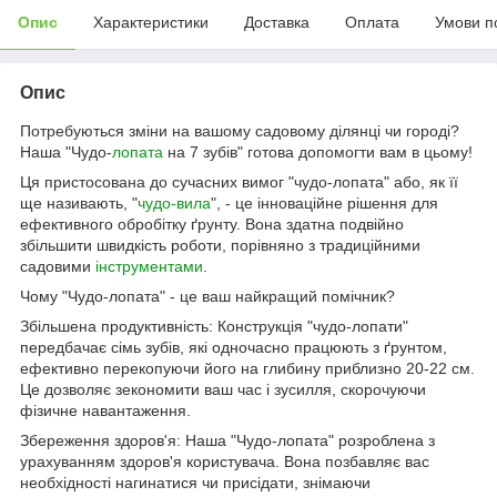
Опис
Характеристики
Доставка
Оплата
Умови п
Опис
Потребуються зміни на вашому садовому ділянці чи городі?
Наша "Чудо-
лопата
на 7 зубів" готова допомогти вам в цьому!
Ця пристосована до сучасних вимог "чудо-лопата" або, як її
ще називають, "
чудо-вила
", - це інноваційне рішення для
ефективного обробітку ґрунту. Вона здатна подвійно
збільшити швидкість роботи, порівняно з традиційними
садовими
інструментами
.
Чому "Чудо-лопата" - це ваш найкращий помічник?
Збільшена продуктивність: Конструкція "чудо-лопати"
передбачає сімь зубів, які одночасно працюють з ґрунтом,
ефективно перекопуючи його на глибину приблизно 20-22 см.
Це дозволяє зекономити ваш час і зусилля, скорочуючи
фізичне навантаження.
Збереження здоров'я: Наша "Чудо-лопата" розроблена з
урахуванням здоров'я користувача. Вона позбавляє вас
необхідності нагинатися чи присідати, знімаючи