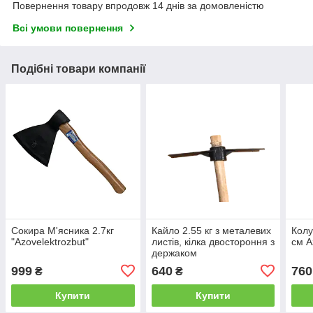
Повернення товару впродовж 14 днів за домовленістю
Всі умови повернення
Подібні товари компанії
Сокира М'ясника 2.7кг
Кайло 2.55 кг з металевих
Колу
"Azovelektrozbut"
листів, кілка двостороння з
см A
держаком
999
640
760
₴
₴
Купити
Купити