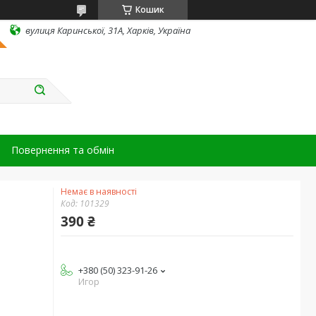
Кошик
вулиця Каринської, 31А, Харків, Україна
Повернення та обмін
Немає в наявності
Код:
101329
390 ₴
+380 (50) 323-91-26
Игор