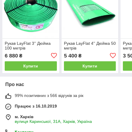
Рукав LayFlat 3'' Дюйма
Рукав LayFlat 4'' Дюйма 50
Рука
100 метрів
метрів
метр
6 880
5 400
3 5
₴
₴
Купити
Купити
Про нас
99% позитивних з 566 відгуків за рік
Працює з 16.10.2019
м. Харків
вулиця Каринської, 31А, Харків, Україна
Контакти