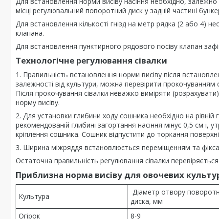
Для встановлення норми висіву насіння необхідно, залежно в
місці регулювальний поворотний диск у задній частині бунке
Для встановлення кількості гнізд на метр рядка (2 або 4) 
клапана.
Для встановлення пунктирного рядового посіву клапан зафі
Технологічне регулювання сівалки
1. Правильність встановлення норми висіву після встановл
залежності від культури, можна перевірити прокочуванням сі
Після прокочування сівалки неважко виміряти (розрахувати)
норму висіву.
2. Для установки глибини ходу сошника необхідно на рівній 
рекомендованій глибині загортання насіння мінус 0,5 см і, 
кріплення сошника. Сошник відпустити до торкання поверхні 
3. Ширина міжряддя встановлюється переміщенням та фіксац
Остаточна правильність регулювання сівалки перевіряється
Приблизна норма висіву для овочевих культу
Діаметр отвору поворот
Культура
диска, мм
Огірок
8-9