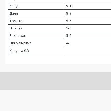
Кавун
9-12
Диня
8-9
Томати
5-6
Перець
5-6
Баклажан
5-6
Цибуля-ріпка
4-5
Капуста б/к