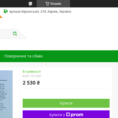
Кошик
вулиця Каринської, 31А, Харків, Україна
Повернення та обмін
В наявності
Код:
101208
2 530 ₴
Купити
Купити з