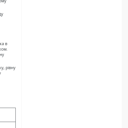
ному
ду
ка в
ком.
ну
у, рівну
у