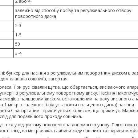
2 або 4
залежно від способу посіву та регулювального отвору
поворотного диска
2.0
1-5
50
3-4
ні: бункер для насіння з регулювальним поворотним диском в за
одом клапана сошника, загортач.
олеса. При русі сівалки щітка, що обертається, висіваючого апар
 бункері і в регулювальному поворотному диску. Насіння накопичу
аємодіє з пальцевим диском, встановленим на валу висівного ап
 на 1 метр в залежності від установки пальцевого диска) насіння
ається загортачем і прикочується колесом, що прикочує. Маркер
 слід для подальшого проходу сошника.
сується у відкритому положенні за допомогою упору. Підготовка с
кості гнізд на метр рядка, глибини ходу сошника та ширини міжря