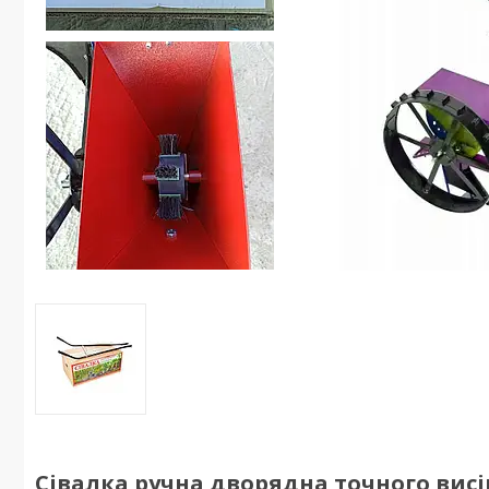
Сівалка ручна дворядна точного висі