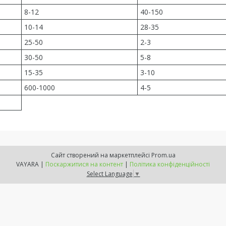
8-12
40-150
10-14
28-35
25-50
2-3
30-50
5-8
15-35
3-10
600-1000
4-5
Сайт створений на маркетплейсі
Prom.ua
VAYARA |
Поскаржитися на контент
|
Політика конфіденційності
Select Language
▼