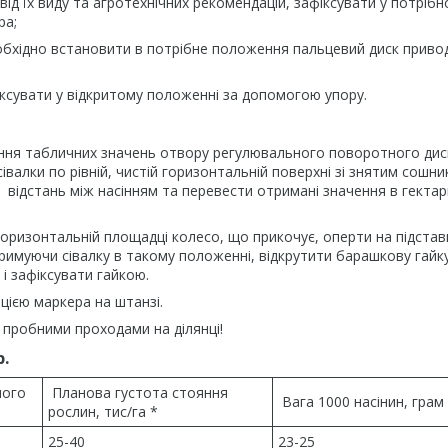
ід їх виду та агротехнічних рекомендацій, зафіксувати у потріб
ра;
необхідно встановити в потрібне положення пальцевий диск приво
ксувати у відкритому положенні за допомогою упору.
ення табличних значень отвору регулювального поворотного дис
валки по рівній, чистій горизонтальній поверхні зі знятим сошни
 відстань між насінням та перевести отримані значення в гектар
горизонтальній площадці колесо, що прикочує, оперти на підставк
утримуючи сівалку в такому положенні, відкрутити барашкову гайк
і зафіксувати гайкою.
ією маркера на штанзі.
 пробними проходами на ділянці!
р.
ного
Планова густота стояння
Вага 1000 насінин, грам
рослин, тис/га *
25-40
23-25