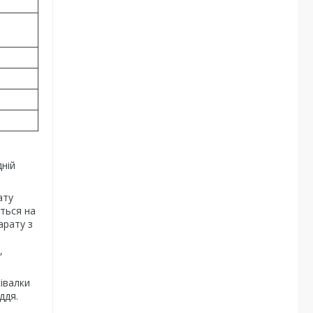
дній
ату
ється на
арату з
,
івалки
ддя.