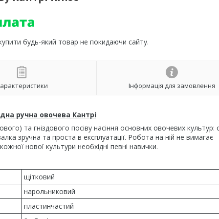
 купити будь-який товар не покидаючи сайту.
арактеристики
Інформація для замовлення
дна ручна овочева Кантрі
вого) та гніздового посіву насіння основних овочевих культур: о
івалка зручна та проста в експлуатації. Робота на ній не вимагає
і кожної нової культури необхідні певні навички.
щітковий
нарольниковий
пластинчастий