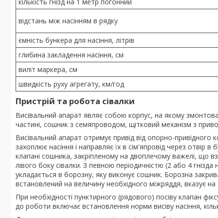
кількість гнізд на 1 метр погонний
відстань між насінням в рядку
ємність бункера для насіння, літрів
глибина закладення насіння, см
виліт маркера, см
швидкість руху агрегату, км/год
Пристрій та робота сівалки
Висівальний апарат являє собою корпус, на якому змонтова
частині, сошник з семяпроводом, щітковий механізм з прив
Висівальний апарат отримує привід від опорно-привідного к
захоплює насіння і направляє їх в сім'япровід через отвір в
клапані сошника, закріпленому на двоплечому важелі, що вз
лівого боку сівалки. З певною періодичністю (2 або 4 гнізда
укладається в борозну, яку виконує сошник. Борозна закрив
встановлений на величину необхідного міжряддя, вказує на
При необхідності пунктирного (рядового) посіву клапан фік
до роботи включає встановлення норми висіву насіння, кіль