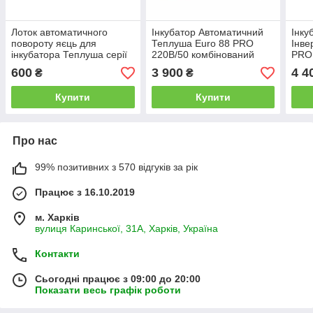
Лоток автоматичного
Інкубатор Автоматичний
Інку
повороту яєць для
Теплуша Euro 88 PRO
Інве
інкубатора Теплуша серії
220В/50 комбінований
PRO 
Euro
корпус
корп
600
3 900
4 4
₴
₴
Купити
Купити
Про нас
99% позитивних з 570 відгуків за рік
Працює з 16.10.2019
м. Харків
вулиця Каринської, 31А, Харків, Україна
Контакти
Сьогодні працює з 09:00 до 20:00
Показати весь графік роботи