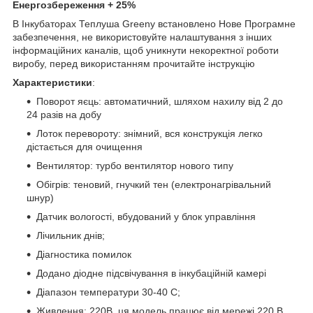
Енергозбереження + 25%
В Інкубаторах Теплуша Greeny встановлено Нове Програмне
забезпечення, не використовуйте налаштування з інших
інформаційних каналів, щоб уникнути некоректної роботи
виробу, перед використанням прочитайте інструкцію
Характеристики
:
Поворот яєць: автоматичний, шляхом нахилу від 2 до
24 разів на добу
Лоток перевороту: знімний, вся конструкція легко
дістається для очищення
Вентилятор: турбо вентилятор нового типу
Обігрів: теновий, гнучкий тен (електронагрівальний
шнур)
Датчик вологості, вбудований у блок управління
Лічильник днів;
Діагностика помилок
Додано діодне підсвічування в інкубаційній камері
Діапазон температури 30-40 С;
Живлення: 220В, ця модель працює від мережі 220 В