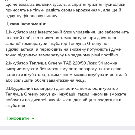
що не вимагає великих зусиль, а спритні крихітні пухнастики
приносять не тільки радість своїм народженням, але ще й
відчутну фінансову вигоду.
Цікава інформація:
1.Інкубатор має інверторний блок управління, що забезпечить
плавний набір та зниження температури: при досягненні
заданої температури інкубатор Теплуша Greeny не
відключається, а переходить на знижену потужність і дуже
точно підтримує температуру на заданому рівні постійно.
2.Інкубатор Теплуша Greeny ТАВ 220/50 Люкс 54 можна
використовувати без механізму авто повороту, лоток легко
витягти з інкубатора, таким чином можна інкубувати рептилій
або збільшити обсяг завантаження яєць.
3.Вбудований календар і діагностика помилок, інкубатор
Теплуша Greeny рахує дні інкубації, таким чином ви зможете
побачити на дисплеї, яку кількість днів яйця знаходяться в
інкубаторі
Приховати