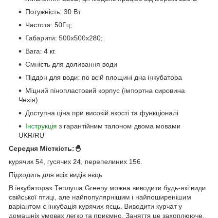
Потужність: 30 Вт
Частота: 50Гц;
Габарити: 500х500х280;
Вага: 4 кг.
Ємність для доливання води
Піддон для води: по всій площині дна інкубатора
Міцний пінопластовий корпус (імпортна сировина
Чехія)
Доступна ціна при високій якості та функціоналі
Інструкція
з гарантійним талоном двома мовами
UKR/RU
Середня Місткість:🐣
курячих 54, гусячих 24, перепелиних 156.
Підходить для всіх видів яєць
В інкубаторах Теплуша Greeny можна виводити будь-які види
свійської птиці, але найпопулярнішим і найпоширенішим
варіантом є інкубація курячих яєць. Виводити курчат у
домашніх умовах легко та приємно. Заняття це захоплююче,