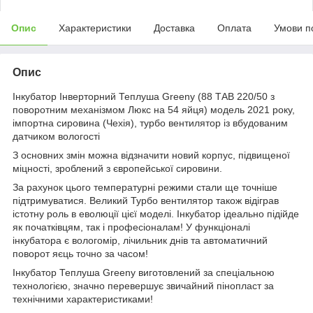
Опис
Характеристики
Доставка
Оплата
Умови п
Опис
Інкубатор Інверторний Теплуша Greeny (88 ТАВ 220/50 з
поворотним механізмом Люкс на 54 яйця) модель 2021 року,
імпортна сировина (Чехія), турбо вентилятор із вбудованим
датчиком вологості
З основних змін можна відзначити новий корпус, підвищеної
міцності, зроблений з європейської сировини.
За рахунок цього температурні режими стали ще точніше
підтримуватися. Великий Турбо вентилятор також відіграв
істотну роль в еволюції цієї моделі. Інкубатор ідеально підійде
як початківцям, так і професіоналам! У функціоналі
інкубатора є вологомір, лічильник днів та автоматичний
поворот яєць точно за часом!
Інкубатор Теплуша Greeny виготовлений за спеціальною
технологією, значно перевершує звичайний пінопласт за
технічними характеристиками!