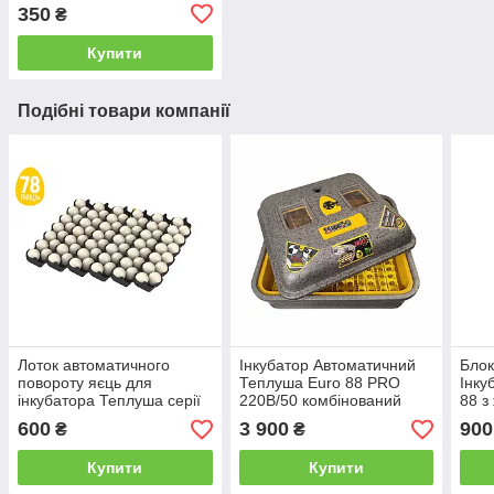
350
₴
Купити
Подібні товари компанії
Лоток автоматичного
Інкубатор Автоматичний
Блок
повороту яєць для
Теплуша Euro 88 PRO
Інку
інкубатора Теплуша серії
220В/50 комбінований
88 з
Euro
корпус
600
3 900
900
₴
₴
Купити
Купити