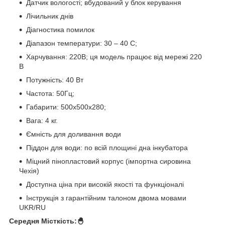
Датчик вологості; вбудований у блок керування
Лічильник днів
Діагностика помилок
Діапазон температури: 30 – 40 С;
Харчування: 220В; ця модель працює від мережі 220
В
Потужність: 40 Вт
Частота: 50Гц;
Габарити: 500х500х280;
Вага: 4 кг.
Ємність для доливання води
Піддон для води: по всій площині дна інкубатора
Міцний пінопластовий корпус (імпортна сировина
Чехія)
Доступна ціна при високій якості та функціоналі
Інструкція з гарантійним талоном двома мовами
UKR/RU
Середня Місткість:🐣