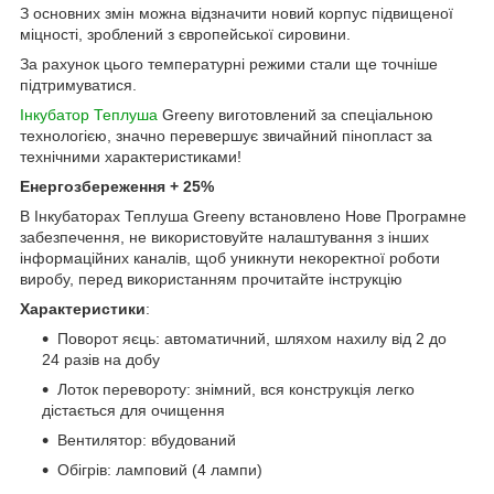
З основних змін можна відзначити новий корпус підвищеної
міцності, зроблений з європейської сировини.
За рахунок цього температурні режими стали ще точніше
підтримуватися.
Інкубатор Теплуша
Greeny виготовлений за спеціальною
технологією, значно перевершує звичайний пінопласт за
технічними характеристиками!
Енергозбереження + 25%
В Інкубаторах Теплуша Greeny встановлено Нове Програмне
забезпечення, не використовуйте налаштування з інших
інформаційних каналів, щоб уникнути некоректної роботи
виробу, перед використанням прочитайте інструкцію
Характеристики
:
Поворот яєць: автоматичний, шляхом нахилу від 2 до
24 разів на добу
Лоток перевороту: знімний, вся конструкція легко
дістається для очищення
Вентилятор: вбудований
Обігрів: ламповий (4 лампи)