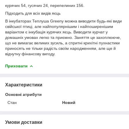
курячих 54, гусячих 24, перепелиних 156.
Підходить для всіх видів яєць
В інкубаторах Теплуша Greeny можна виводити будь-які види
свійської птиці, але найпопулярнішим і найпоширенішим
варіантом є інкубація курячих яєць. Виводити курчат у
домашніх умовах легко та приємно. Заняття це захоплююче,
що не вимагає великих зусиль, а спритні крихітні пухнастики
приносять не тільки радість своїм народженням, але ще й
відчутну фінансову вигоду.
Приховати
Характеристики
Основні атрибути
Стан
Новий
Умови доставки