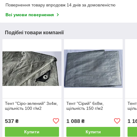
Повернення товару впродовж 14 днів за домовленістю
Всі умови повернення
Подібні товари компанії
Тент "Сіро-зелений" 3х4м,
Тент "Сірий" 6х8м,
Тент
щільність 100 г/м2
щільність 150 г/м2
щіль
537
1 088
1 1
₴
₴
Купити
Купити