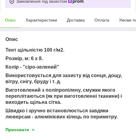
Замовлення під захистом
Опис
Характеристики
Доставка
Оплата
Умови п
Опис
Тент щільністю 100 г/м2.
Розмір, м: 6 х 8.
Колір - "сіро-зелений"
Використовується для захисту від сонця, дощу,
вітру, снігу, бруду і т. д.
Виготовлений з поліпропілену, смужки якого
переплітаються (як при виготовленні тканини) і
виходить щільна сітка.
Швидко і зручно встановлюється завдяки
люверсам - алюмінієвих кілець по периметру.
Приховати