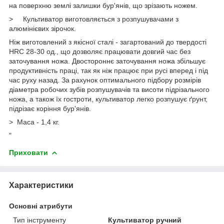
на поверхню землі залишки бур'янів, що зрізають ножем.
>
Культиватор виготовляється з розпушувачами з
алюмінієвих зірочок.
Ніж виготовлений з якісної сталі - загартований до твердості
HRC 28-30 од., що дозволяє працювати довгий час без
заточування ножа. Двостороннє заточування ножа збільшує
продуктивність праці, так як ніж працює при русі вперед і під
час руху назад. За рахунок оптимального підбору розмірів
діаметра робочих зубів розпушувачів та висоти підрізального
ножа, а також їх гостроти, культиватор легко розпушує ґрунт,
підрізає коріння бур'янів.
>
Маса - 1,4 кг.
"
Приховати
Характеристики
Основні атрибути
Тип інструменту
Культиватор ручний