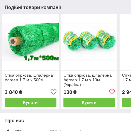
Подібні товари компанії
Сітка огіркова, шпалерна
Сітка огіркова, шпалерна
Сітк
Agreen 1.7 м x 500м
Agreen 1.7 м x 10м
1.7 
(Україна)
3 840
130
2 9
₴
₴
Купити
Купити
Про нас