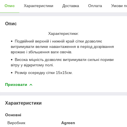
Опис
Характеристики
Доставка
Оплата
Умови п
Опис
Характеристики:
Подвійний верхній і нижній край сітки дозволяє
витримувати велике навантаження в період дозрівання
врожаю і збільшення ваги овочів.
Висока міцність дозволяє витримувати сильні пориви
вітру у відкритому полі.
Розмір осередку сітки 15х15см.
Приховати
Характеристики
Основні
Виробник
Agreen