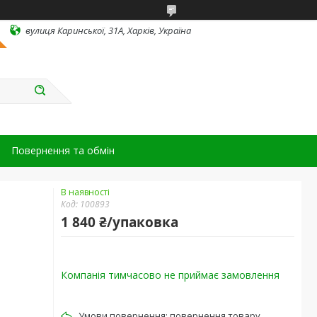
вулиця Каринської, 31А, Харків, Україна
Повернення та обмін
В наявності
Код:
100893
1 840 ₴/упаковка
Компанія тимчасово не приймає замовлення
повернення товару