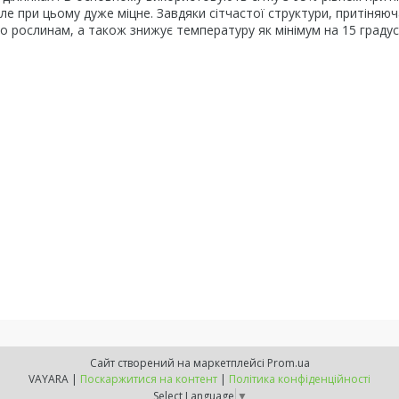
, але при цьому дуже міцне. Завдяки сітчастої структури, притіняюч
дно рослинам, а також знижує температуру як мінімум на 15 градус
Сайт створений на маркетплейсі
Prom.ua
VAYARA |
Поскаржитися на контент
|
Політика конфіденційності
Select Language
▼