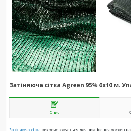
Затіняюча сітка Agreen 95% 6x10 м. У
Опис
Х
Затіняюча сітка
використовується для притінення рослин на 