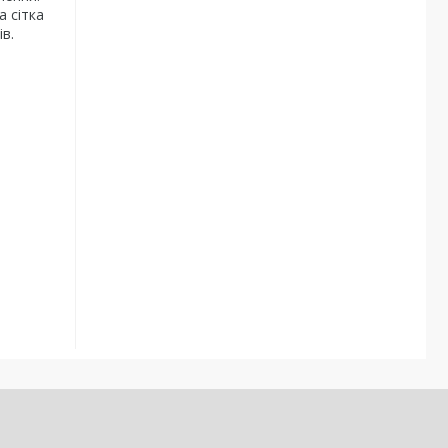
а сітка
ів.