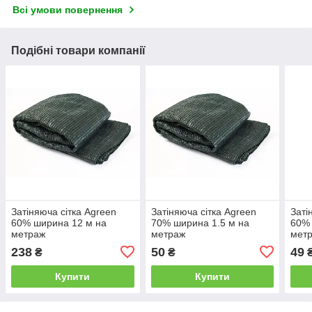
Всі умови повернення
Подібні товари компанії
Затіняюча сітка Agreen
Затіняюча сітка Agreen
Заті
60% ширина 12 м на
70% ширина 1.5 м на
60% 
метраж
метраж
мет
238
50
49
₴
₴
Купити
Купити