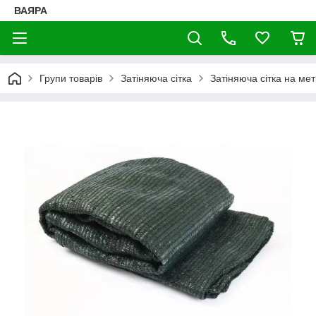
ВАЯРА
Групи товарів
Затіняюча сітка
Затіняюча сітка на ме