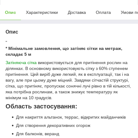
Опис
Характеристики
Доставка
Оплата
Умови п
Опис
"
* Мінімальне замовлення, що затіняє сітки на метраж,
складає 5 м
Затіняюча сітка
використовується для притінення рослин на
ділянках. В основному використовують сітку з 60% ступенем
притінення. Цей виріб дуже легкий, як в експлуатації, так і на
вагу, але при цьому дуже міцний. Завдяки сітчастій структурі,
сітка, що притіняє, пропускає сонячні лучі рівно в тій кількості,
яка потрібна рослинам, а також знижує температуру як
мінімум на 10 градусів.
Область застосування:
Для накриття альтанок, террас, відкритих майданчиків
Для створення декоративних огорож
Для балконів, веранд