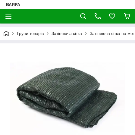
ВАЯРА
Групи товарів
Затіняюча сітка
Затіняюча сітка на ме