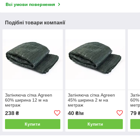
Всі умови повернення
Подібні товари компанії
Затіняюча сітка Agreen
Затіняюча сітка Agreen
Заті
60% ширина 12 м на
45% ширина 2 м на
60% 
метраж
метраж
мет
238
40
79
₴
₴/м
Купити
Купити