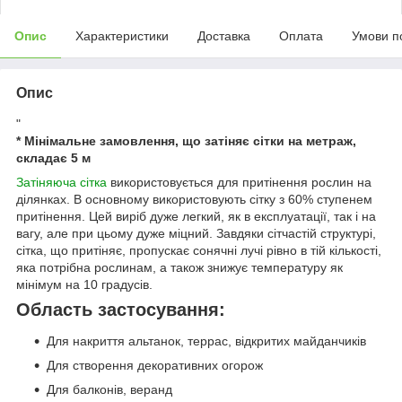
Опис
Характеристики
Доставка
Оплата
Умови п
Опис
"
* Мінімальне замовлення, що затіняє сітки на метраж,
складає 5 м
Затіняюча сітка
використовується для притінення рослин на
ділянках. В основному використовують сітку з 60% ступенем
притінення. Цей виріб дуже легкий, як в експлуатації, так і на
вагу, але при цьому дуже міцний. Завдяки сітчастій структурі,
сітка, що притіняє, пропускає сонячні лучі рівно в тій кількості,
яка потрібна рослинам, а також знижує температуру як
мінімум на 10 градусів.
Область застосування:
Для накриття альтанок, террас, відкритих майданчиків
Для створення декоративних огорож
Для балконів, веранд