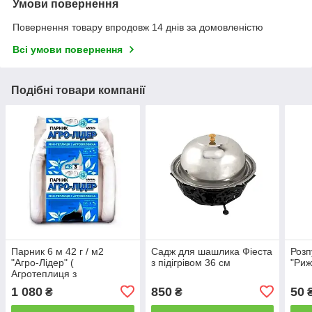
Умови повернення
Повернення товару впродовж 14 днів за домовленістю
Всі умови повернення
Подібні товари компанії
Парник 6 м 42 г / м2
Садж для шашлика Фіеста
Роз
"Агро-Лідер" (
з підігрівом 36 см
"Риж
Агротеплиця з
агроволокна) міні парник
1 080
850
50
₴
₴