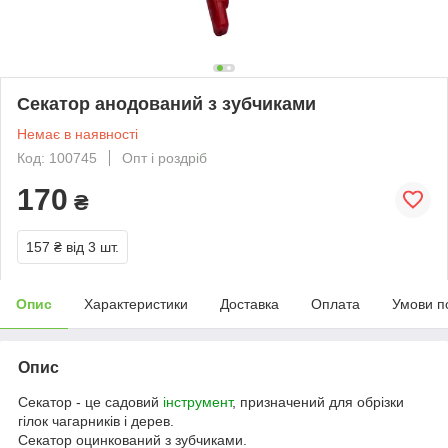
Секатор анодований з зубчиками
Немає в наявності
Код: 100745
Опт і роздріб
170
₴
157 ₴
від 3 шт.
Опис
Характеристики
Доставка
Оплата
Умови п
Опис
Секатор - це садовий
інструмент
, призначений для обрізки
гілок чагарників і дерев.
Секатор оцинкований з зубчиками.