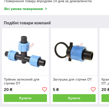
Повернення товару впродовж 14 днів за домовленістю
Всі умови повернення
Подібні товари компанії
Трійник затискний для
Заглушка для стрічки DT
Кран
стрічки DT
DT, 
20
5
20
₴
₴
Купити
Купити