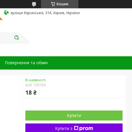
Кошик
вулиця Каринської, 31А, Харків, Україна
Повернення та обмін
В наявності
Код:
100704
18 ₴
Купити
Купити з