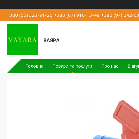
+380 (50) 323-91-26
+380 (67) 910-13-48
+380 (97) 242-6
ВАЯРА
Головна
Товари та послуги
Про нас
Відгу