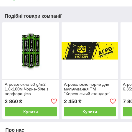
Подібні товари компанії
Агроволокно 50 g/m2
Агроволокно чорне для
Агро
1.6х100м Чорне-біле з
мульчування ТМ
6.35
перфорацією
"Херсонський стандарт"
50 g/m2 щільність 1.6
2 860
2 450
7 8
₴
₴
метра ширина 100 метрів
довжина рулона
Купити
Купити
Про нас