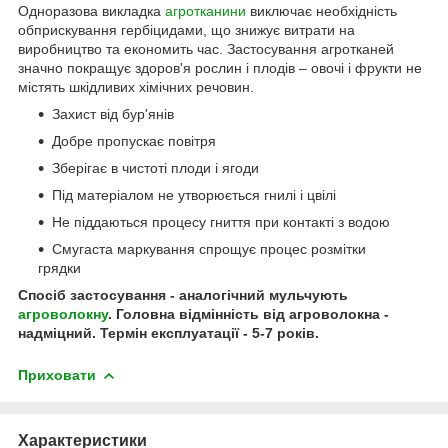
Одноразова викладка
агротканини
виключає необхідність
обприскування гербіцидами, що знижує витрати на
виробництво та економить час. Застосування агротканей
значно покращує здоров'я рослин і плодів – овочі і фрукти не
містять шкідливих хімічних речовин.
Захист від бур'янів
Добре пропускає повітря
Зберігає в чистоті плоди і ягоди
Під матеріалом не утворюється гнилі і цвілі
Не піддаються процесу гниття при контакті з водою
Смугаста маркування спрощує процес розмітки
грядки
Спосіб застосування - аналогічний мульчують
агроволокну
. Головна відмінність від агроволокна -
надміцний. Термін експлуатації - 5-7 років.
Приховати
Характеристики