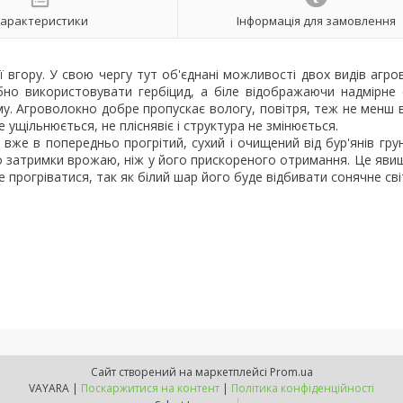
арактеристики
Інформація для замовлення
вгору. У свою чергу тут об'єднані можливості двох видів агро
ібно використовувати гербіцид, а біле відображаючи надмірне
тему. Агроволокно добре пропускає вологу, повітря, теж не менш
е ущільнюється, не пліснявіє і структура не змінюється.
вже в попередньо прогрітий, сухий і очищений від бур'янів гру
о затримки врожаю, ніж у його прискореного отримання. Це яв
 прогріватися, так як білий шар його буде відбивати сонячне сві
Сайт створений на маркетплейсі
Prom.ua
VAYARA |
Поскаржитися на контент
|
Політика конфіденційності