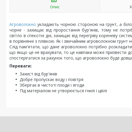
Опис
Х
Агроволокно
укладають чорною стороною на грунт, а білої 
чорне - захищає від проростання бур'янів, тому не потр
світло в спекотні дні, захищає від перегріву кореневу сис
в порівнянні з плівкою. Як і звичайним агроволокном грунт н
Слід пам'ятати, що дане агроволокно потрібно розкладати 
що якщо це не врахувати, то це навпаки може призвести д
спостерігатися за рахунок того, що агроволокно буде довше
Переваги:
Захист від бур'янів
Добре пропускає воду і повітря
Зберігає в чистоті плоди і ягоди
Під матеріалом не утворюється гнилі і цвілі