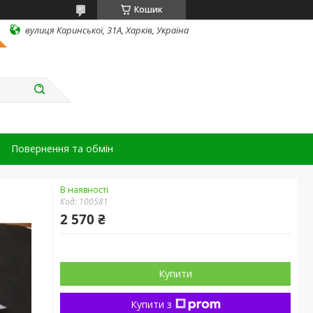
Кошик
вулиця Каринської, 31А, Харків, Україна
Повернення та обмін
В наявності
Код:
100581
2 570 ₴
Купити
Купити з