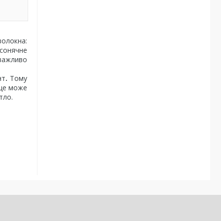
волокна:
 сонячне
 важливо
нт
.
Тому
ище може
тло.