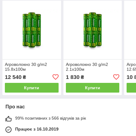
Агроволокно 30 g/m2
Агроволокно 30 g/m2
Агро
15.8х100м
2.1х100м
12.
12 540
1 830
10 
₴
₴
Купити
Купити
Про нас
99% позитивних з 566 відгуків за рік
Працює з 16.10.2019