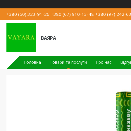
+380 (50) 323-91-26
+380 (67) 910-13-48
+380 (97) 242-6
ВАЯРА
Головна
Товари та послуги
Про нас
Відгу