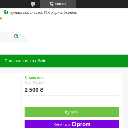
Кошик
вулиця Каринської, 31А, Харків, Україна
Повернення та обмін
В наявності
Код:
100557
2 500 ₴
Купити
Купити з