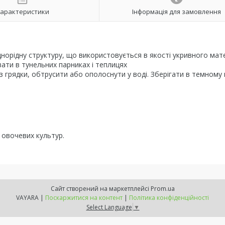
арактеристики
Інформація для замовлення
днорідну структуру, що використовується в якості укривного мат
вати в тунельних парниках і теплицях
 грядки, обтрусити або ополоснути у воді. Зберігати в темному м
 овочевих культур.
Сайт створений на маркетплейсі
Prom.ua
VAYARA |
Поскаржитися на контент
|
Політика конфіденційності
Select Language
▼