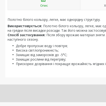
Опис
Х
Полотно білого кольору, легке, має однорідну структуру.
Використовується:
Полотно білого кольору, легке, має о
на грядки після висадки розсади. Так його можна застосову
Спосіб застосування:
Після збору врожаю матеріал зняти з
наступного сезону.
Добре пропускає воду і повітря;
Висока світлопроникність;
Захищає від заморозків до -5°С;
Захищає рослини від перегріву;
Прискорює дозрівання і покращує врожайність ягідних і