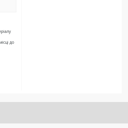
еріалу
ісці до