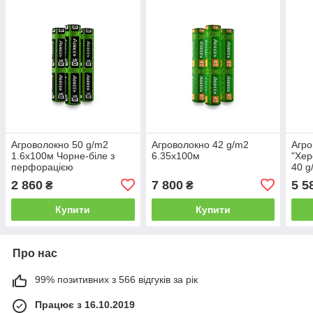
Агроволокно 50 g/m2
Агроволокно 42 g/m2
Агро
1.6х100м Чорне-біле з
6.35х100м
"Хер
перфорацією
40 g
метр
2 860
7 800
5 5
₴
₴
довж
Купити
Купити
Про нас
99% позитивних з 566 відгуків за рік
Працює з 16.10.2019