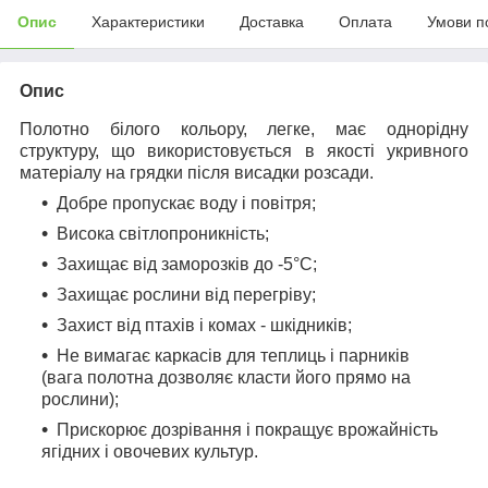
Опис
Характеристики
Доставка
Оплата
Умови п
Опис
Полотно білого кольору, легке, має однорідну
структуру, що використовується в якості укривного
матеріалу на грядки після висадки розсади.
Добре пропускає воду і повітря;
Висока світлопроникність;
Захищає від заморозків до -5°С;
Захищає рослини від перегріву;
Захист від птахів і комах - шкідників;
Не вимагає каркасів для теплиць і парників
(вага полотна дозволяє класти його прямо на
рослини);
Прискорює дозрівання і покращує врожайність
ягідних і овочевих культур.