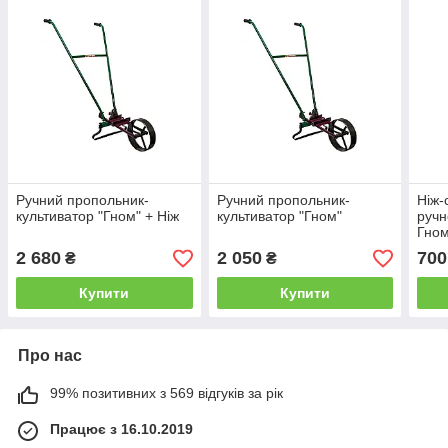
Ручний пропольник-
Ручний пропольник-
Ніж-
культиватор "Гном" + Ніж
культиватор "Гном"
ручн
Гно
2 680
2 050
700
₴
₴
Купити
Купити
Про нас
99% позитивних з 569 відгуків за рік
Працює з 16.10.2019