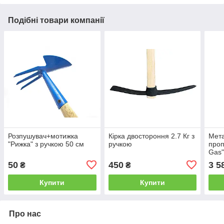
Подібні товари компанії
Розпушувач+мотижка
Кірка двостороння 2.7 Кг з
Мета
"Рижка" з ручкою 50 см
ручкою
проп
Gas"
італ
50
450
3 5
₴
₴
запо
двом
Купити
Купити
Про нас