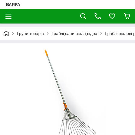
ВАЯРА
Групи товарів
Граблі,сапи,віяла,відра
Граблі віялові