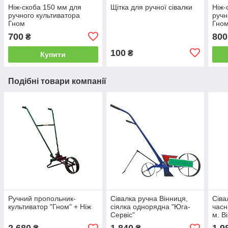
Ніж-скоба 150 мм для
Щітка для ручної сівалки
Ніж-
ручного культиватора
ручн
Гном
Гно
700
800
₴
100
₴
Купити
Подібні товари компанії
Ручний пропольник-
Сівалка ручна Вінниця,
Сіва
культиватор "Гном" + Ніж
сіялка однорядна "Юга-
часн
Сервіс"
м. В