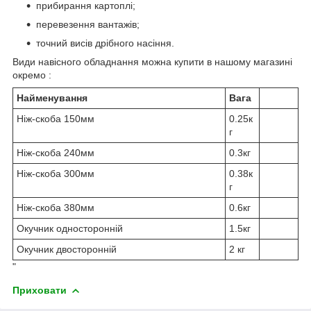
прибирання картоплі;
перевезення вантажів;
точний висів дрібного насіння.
Види навісного обладнання можна купити в нашому магазині
окремо :
Найменування
Вага
Ніж-скоба 150мм
0.25к
г
Ніж-скоба 240мм
0.3кг
Ніж-скоба 300мм
0.38к
г
Ніж-скоба 380мм
0.6кг
Окучник односторонній
1.5кг
Окучник двосторонній
2 кг
"
Приховати