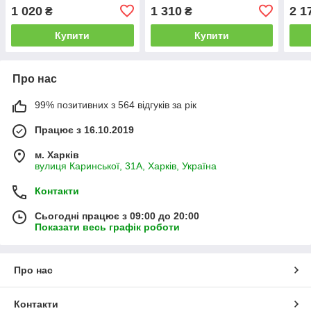
"Вузький ТЕН"
"Широкий ТЕН"
чаву
1 020
1 310
2 1
₴
₴
Купити
Купити
Про нас
99% позитивних з 564 відгуків за рік
Працює з 16.10.2019
м. Харків
вулиця Каринської, 31А, Харків, Україна
Контакти
Сьогодні працює з 09:00 до 20:00
Показати весь графік роботи
Про нас
Контакти