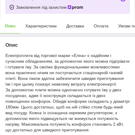
Замовлення під захистом
Опис
Характеристики
Доставка
Оплата
Умови п
Опис
Електроплита від торгової марки «Елна» є надійним і
сучасним обладнанням, за допомогою якого можна підігрівати
і готувати їжу. За своїми функціональними можливостями
вона практично нічим не поступається стаціонарній газовій
плиті. Вона також здатна забезпечити швидке приготування
їжі і при цьому показує невелику витрату електроенергії.
За допомогою плити можна одночасно готувати їжу у двох
посудинах, адже її конструкція складається із двох
повноцінних конфорок. Обидві конфорки складають у діаметрі
180мм. Цього достатньо, щоб на ній стійко стояв будь-який
вид посуду. Кожна їх оснащена окремим регулятором, з
допомогою якого підвищується чи знижується потужність
нагріву. Максимальна потужність конфорок становить 2 кВт,
що достатньо для швидкого приготування.