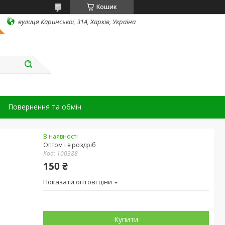
Кошик
вулиця Каринської, 31А, Харків, Україна
Повернення та обмін
В наявності
Оптом і в роздріб
Код:
100388
150 ₴
Показати оптові ціни
Купити