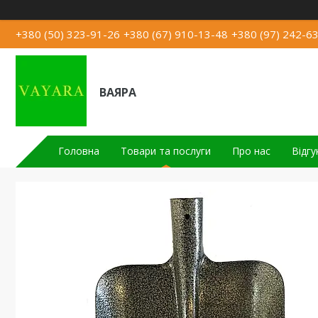
+380 (50) 323-91-26
+380 (67) 910-13-48
+380 (97) 242-6
ВАЯРА
Головна
Товари та послуги
Про нас
Відгу