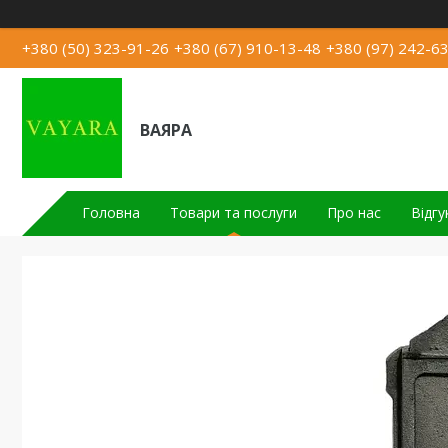
+380 (50) 323-91-26
+380 (67) 910-13-48
+380 (97) 242-6
ВАЯРА
Головна
Товари та послуги
Про нас
Відгу