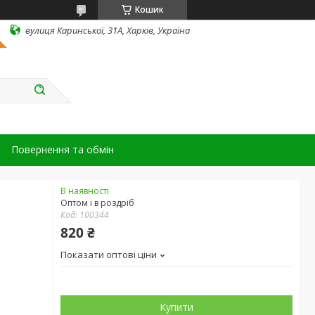
Кошик
вулиця Каринської, 31А, Харків, Україна
Повернення та обмін
В наявності
Оптом і в роздріб
Код:
100344
820 ₴
Показати оптові ціни
Купити