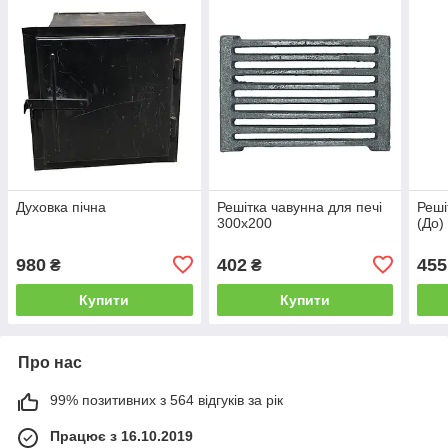
Духовка пічна
Решітка чавунна для печі
Реші
300х200
(До)
980
402
455
₴
₴
Купити
Купити
Про нас
99% позитивних з 564 відгуків за рік
Працює з 16.10.2019