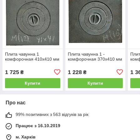
Плита чавунна 1
Плита чавунна 1 -
Плит
комфорочная 410х410 мм
комфорочная 370х410 мм
ком
1 725
1 228
1 3
₴
₴
Купити
Купити
Про нас
99% позитивних з 563 відгуків за рік
Працює з 16.10.2019
м. Харків