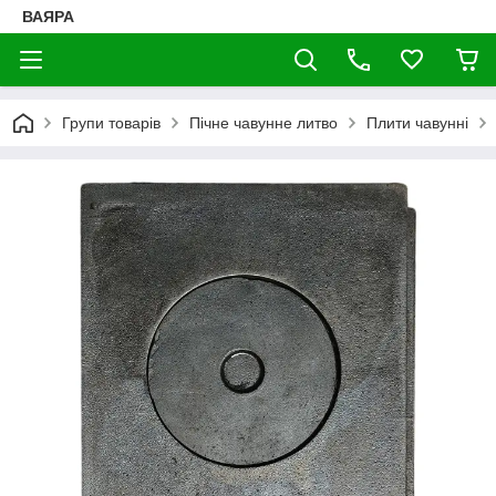
ВАЯРА
Групи товарів
Пічне чавунне литво
Плити чавунні