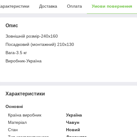
арактеристики
Доставка
Оплата
Умови повернення
Опис
Зовнішній розмір-240х160
Посадковий (монтажний) 210х130
Вага-3.5 кг
Виробник-Україна
Характеристики
Основні
Країна виробник
Україна
Матеріал
Чавун
Стан
Новий
Тип комплектуючого
Дверцята