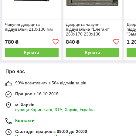
Чавунні дверцята
Дверцята чавунні
Двер
піддувальні 210х130 мм
піддувальна "Елегант"
підд
260х170 230х130
"Зам
780
840
1 2
₴
₴
Купити
Купити
Про нас
99% позитивних з 564 відгуків за рік
Працює з 16.10.2019
м. Харків
вулиця Каринської, 31А, Харків, Україна
Контакти
Сьогодні працює з 09:00 до 20:00