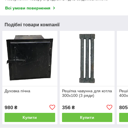
Всі умови повернення
Подібні товари компанії
Духовка пічна
Решітка чавунна для котла
Реші
300х100 (3 ряди)
400
980
356
805
₴
₴
Купити
Купити