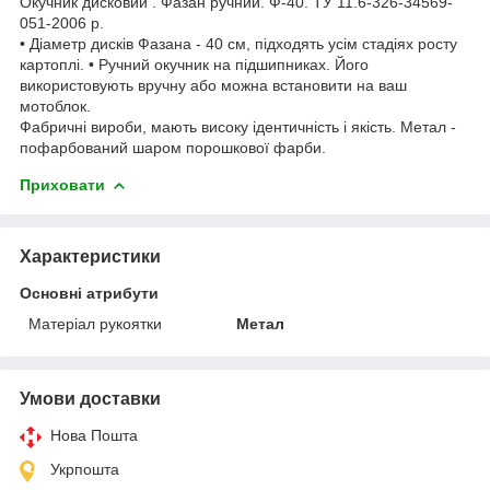
Окучник дисковий . Фазан ручний. Ф-40. ТУ 11.6-326-34569-
051-2006 р.
• Діаметр дисків Фазана - 40 см, підходять усім стадіях росту
картоплі. • Ручний окучник на підшипниках. Його
використовують вручну або можна встановити на ваш
мотоблок.
Фабричні вироби, мають високу ідентичність і якість. Метал -
пофарбований шаром порошкової фарби.
Приховати
Характеристики
Основні атрибути
Матеріал рукоятки
Метал
Умови доставки
Нова Пошта
Укрпошта